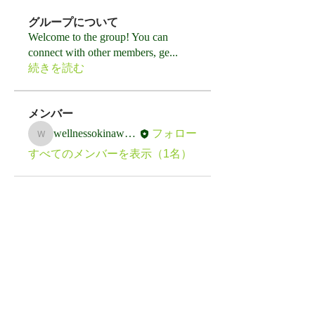
グループについて
Welcome to the group! You can
connect with other members, ge
...
続きを読む
メンバー
wellnessokinawa511
フォロー
wellnessokinawa511
すべてのメンバーを表示（1名）
​Wellness研究会
OKINAWA
利用規約