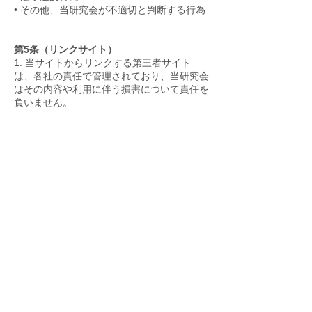
• その他、当研究会が不適切と判断する行為
第5条（リンクサイト）
1. 当サイトからリンクする第三者サイト
は、各社の責任で管理されており、当研究会
はその内容や利用に伴う損害について責任を
負いません。
2. リンク先サイトの利用は、そのサイトの
利用条件に従ってください。
3. リンクがあることは、推薦・提携関係を
意味するものではありません。
第6条（免責事項）
1. 本サイト上の情報の正確性・安全性・有
用性等について保証せず、利用者が情報を利
用したことによる損害について責任を負いま
せん。
2. 当研究会は、予告なくサイトの情報を変
更、中断、終了することがあり、これに伴う
損害についても責任を負いません。